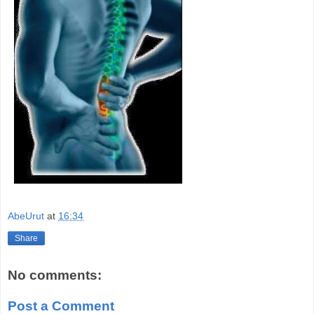
AbeUrut
at
16:34
Share
No comments:
Post a Comment