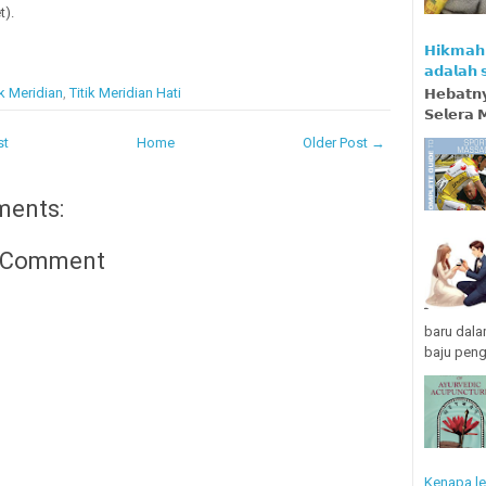
t).
𝗛𝗶𝗸𝗺𝗮𝗵 
𝗮𝗱𝗮𝗹𝗮𝗵
ik Meridian
,
Titik Meridian Hati
𝗛𝗲𝗯𝗮𝘁𝗻𝘆
𝗦𝗲𝗹𝗲𝗿𝗮 
st
Home
Older Post →
ments:
a Comment
baru dala
baju penga
Kenapa le