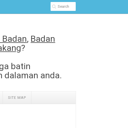
t Badan
,
Badan
lakang
?
ga batin
n dalaman anda.
SITE MAP