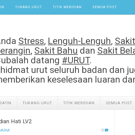
IN
TUKANG URUT
TITIK MERIDIAN
SEMUA POST
Anda
Stress
,
Lenguh-Lenguh
,
Saki
erangin
,
Sakit Bahu
dan
Sakit Be
ubalah datang
#URUT
.
hidmat urut seluruh badan dan ju
emberikan keselesaan luaran da
BATIN
TUKANG URUT
TITIK MERIDIAN
SEMUA POST
idian Hati LV2
eUrut
0