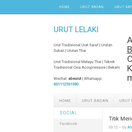
Skip to content
HOME
URUT BADAN
URUT BAT
URUT LELAKI
Urut Tradisional Urat Saraf | Urutan
B
Sukan | Urutan Thai
C
Urut Tradisional Melayu Thai | Teknik
K
Tradisional Cina Accupressure | Bekam
m
Wechat:
abeurut
| Whatsapp:
601112551590
HOME
URUT BADAN
URUT 
SOCIAL
Titik Mer
Facebook
03:12
– by
Ab