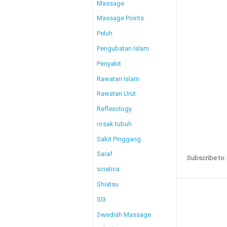
Massage
Massage Points
Peluh
Pengubatan Islam
Penyakit
Rawatan Islam
Rawatan Urut
Reflexology
rosak tubuh
Sakit Pinggang
Saraf
Subscribe to
sciatica
Shiatsu
SI3
Swedish Massage