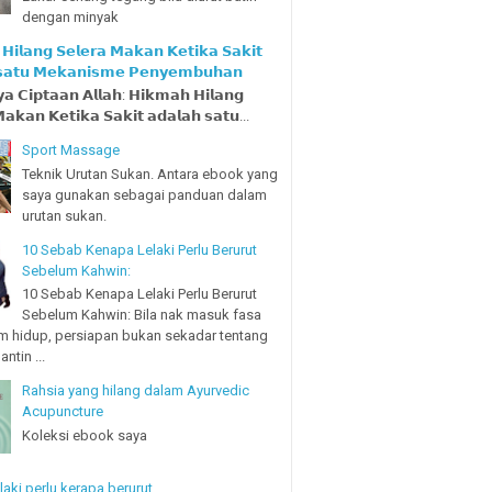
dengan minyak
𝗶𝗹𝗮𝗻𝗴 𝗦𝗲𝗹𝗲𝗿𝗮 𝗠𝗮𝗸𝗮𝗻 𝗞𝗲𝘁𝗶𝗸𝗮 𝗦𝗮𝗸𝗶𝘁
 𝘀𝗮𝘁𝘂 𝗠𝗲𝗸𝗮𝗻𝗶𝘀𝗺𝗲 𝗣𝗲𝗻𝘆𝗲𝗺𝗯𝘂𝗵𝗮𝗻
𝗮 𝗖𝗶𝗽𝘁𝗮𝗮𝗻 𝗔𝗹𝗹𝗮𝗵: 𝗛𝗶𝗸𝗺𝗮𝗵 𝗛𝗶𝗹𝗮𝗻𝗴
𝗮𝗸𝗮𝗻 𝗞𝗲𝘁𝗶𝗸𝗮 𝗦𝗮𝗸𝗶𝘁 𝗮𝗱𝗮𝗹𝗮𝗵 𝘀𝗮𝘁𝘂...
Sport Massage
Teknik Urutan Sukan. Antara ebook yang
saya gunakan sebagai panduan dalam
urutan sukan.
10 Sebab Kenapa Lelaki Perlu Berurut
Sebelum Kahwin:
10 Sebab Kenapa Lelaki Perlu Berurut
Sebelum Kahwin: Bila nak masuk fasa
m hidup, persiapan bukan sekadar tentang
ntin ...
Rahsia yang hilang dalam Ayurvedic
Acupuncture
Koleksi ebook saya
laki perlu kerapa berurut