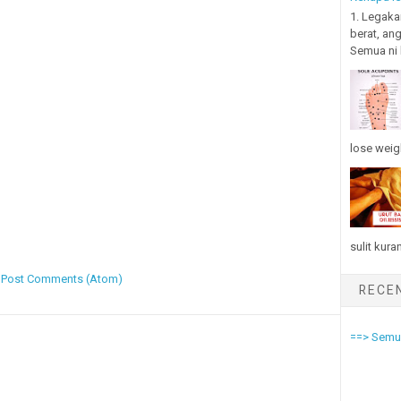
1. Legaka
berat, an
Semua ni b
lose weigh
sulit kura
:
Post Comments (Atom)
RECE
==> Semua