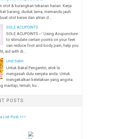
n otot & kurangkan tekanan harian. Kerja
gkat barang, duduk lama, memandu jauh.
uat otot keras dan aliran d...
SOLE ACUPOINTS
SOLE ACUPOINTS ✅ Using Acupuncture
to stimulate certain points on your feet
can reduce foot and body pain, help you
t, aid with di...
Urut batin
Untuk Bakal Pengantin, elok la
mengasah dulu senjata anda. Untuk
mengekalkan kelelakian yang angota
ng mantap, lemah, ku...
NT POSTS
 List Post <==