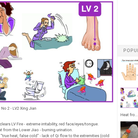
POPU
 No 2 - LV2 Xing Jian
Heat fro...
clears LV Fire - extreme irritability, red face/eyes/tongue.
t from the Lower Jiao - burning urination.
"true heat, false cold" - lack of Qi flow to the extremities (cold