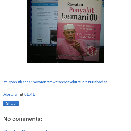
#ruqyah
#kaedahrawatan
#rawatanpenyakit
#urut
#urutbadan
AbeUrut
at
01:41
Share
No comments: