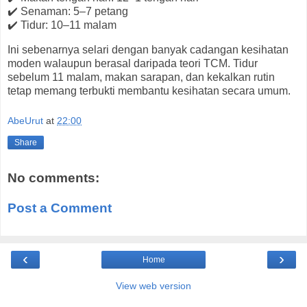
✔️ Senaman: 5–7 petang
✔️ Tidur: 10–11 malam
Ini sebenarnya selari dengan banyak cadangan kesihatan
moden walaupun berasal daripada teori TCM. Tidur
sebelum 11 malam, makan sarapan, dan kekalkan rutin
tetap memang terbukti membantu kesihatan secara umum.
AbeUrut
at
22:00
Share
No comments:
Post a Comment
‹
›
Home
View web version