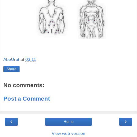
AbeUrut
at
03:11
Share
No comments:
Post a Comment
‹
›
Home
View web version