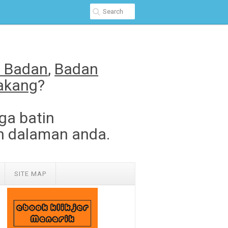
t Badan
,
Badan
lakang
?
ga batin
n dalaman anda.
SITE MAP