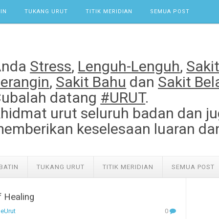
IN
TUKANG URUT
TITIK MERIDIAN
SEMUA POST
Anda
Stress
,
Lenguh-Lenguh
,
Saki
erangin
,
Sakit Bahu
dan
Sakit Be
ubalah datang
#URUT
.
hidmat urut seluruh badan dan ju
emberikan keselesaan luaran da
BATIN
TUKANG URUT
TITIK MERIDIAN
SEMUA POST
f Healing
eUrut
0