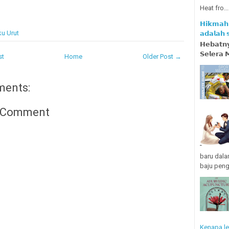
Heat fro...
𝗛𝗶𝗸𝗺𝗮𝗵 
u Urut
𝗮𝗱𝗮𝗹𝗮𝗵
𝗛𝗲𝗯𝗮𝘁𝗻𝘆
𝗦𝗲𝗹𝗲𝗿𝗮 
st
Home
Older Post →
ments:
a Comment
baru dala
baju penga
Kenapa le