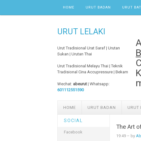
Skip to content
HOME
URUT BADAN
URUT BAT
URUT LELAKI
Urut Tradisional Urat Saraf | Urutan
B
Sukan | Urutan Thai
C
Urut Tradisional Melayu Thai | Teknik
K
Tradisional Cina Accupressure | Bekam
m
Wechat:
abeurut
| Whatsapp:
601112551590
HOME
URUT BADAN
URUT 
SOCIAL
The Art o
Facebook
19:49
– by
Ab