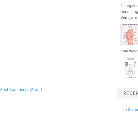
1. Legaka
berat, an
Semua ni b
lose weigh
:
Post Comments (Atom)
RECE
==> Semua