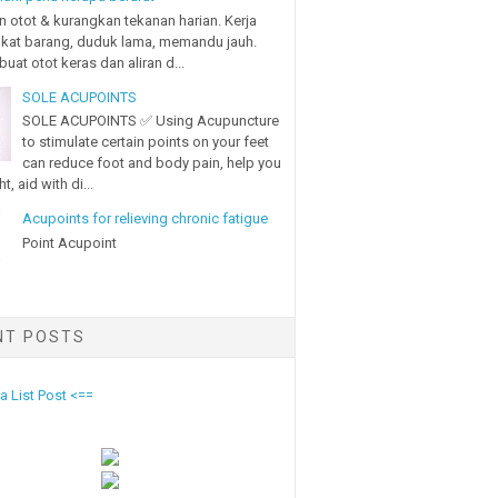
n otot & kurangkan tekanan harian. Kerja
gkat barang, duduk lama, memandu jauh.
uat otot keras dan aliran d...
SOLE ACUPOINTS
SOLE ACUPOINTS ✅ Using Acupuncture
to stimulate certain points on your feet
can reduce foot and body pain, help you
t, aid with di...
Acupoints for relieving chronic fatigue
Point Acupoint
NT POSTS
 List Post <==