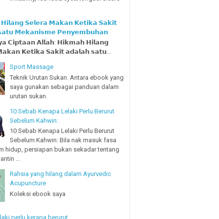
𝗶𝗹𝗮𝗻𝗴 𝗦𝗲𝗹𝗲𝗿𝗮 𝗠𝗮𝗸𝗮𝗻 𝗞𝗲𝘁𝗶𝗸𝗮 𝗦𝗮𝗸𝗶𝘁
 𝘀𝗮𝘁𝘂 𝗠𝗲𝗸𝗮𝗻𝗶𝘀𝗺𝗲 𝗣𝗲𝗻𝘆𝗲𝗺𝗯𝘂𝗵𝗮𝗻
𝗮 𝗖𝗶𝗽𝘁𝗮𝗮𝗻 𝗔𝗹𝗹𝗮𝗵: 𝗛𝗶𝗸𝗺𝗮𝗵 𝗛𝗶𝗹𝗮𝗻𝗴
𝗮𝗸𝗮𝗻 𝗞𝗲𝘁𝗶𝗸𝗮 𝗦𝗮𝗸𝗶𝘁 𝗮𝗱𝗮𝗹𝗮𝗵 𝘀𝗮𝘁𝘂...
Sport Massage
Teknik Urutan Sukan. Antara ebook yang
saya gunakan sebagai panduan dalam
urutan sukan.
10 Sebab Kenapa Lelaki Perlu Berurut
Sebelum Kahwin:
10 Sebab Kenapa Lelaki Perlu Berurut
Sebelum Kahwin: Bila nak masuk fasa
m hidup, persiapan bukan sekadar tentang
ntin ...
Rahsia yang hilang dalam Ayurvedic
Acupuncture
Koleksi ebook saya
laki perlu kerapa berurut